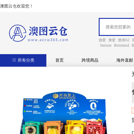
澳图云仓欢迎您！
德爱
澳爱
澳洲A2
Swisse
Bioisland
B
所有分类
首页
跨境商品
海外直邮