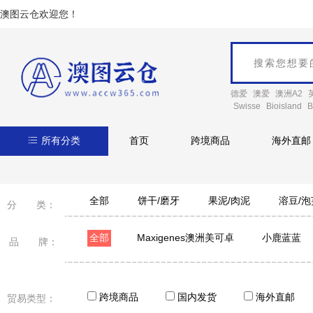
澳图云仓欢迎您！
德爱
澳爱
澳洲A2
Swisse
Bioisland
B
所有分类
首页
跨境商品
海外直邮
全部
饼干/磨牙
果泥/肉泥
溶豆/泡
分 类：
全部
Maxigenes澳洲美可卓
小鹿蓝蓝
品 牌：
跨境商品
国内发货
海外直邮
贸易类型：