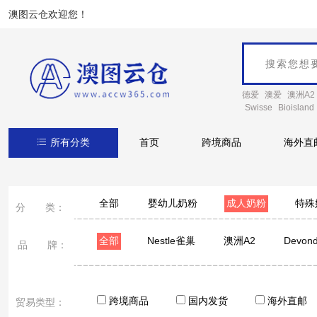
澳图云仓欢迎您！
德爱
澳爱
澳洲A2
Swisse
Bioisland
所有分类
首页
跨境商品
海外直
全部
婴幼儿奶粉
成人奶粉
特殊
分 类：
全部
Nestle雀巢
澳洲A2
Devon
品 牌：
Healthy Care
安佳/Anchor
CapriLac佳倍
跨境商品
国内发货
海外直邮
贸易类型：