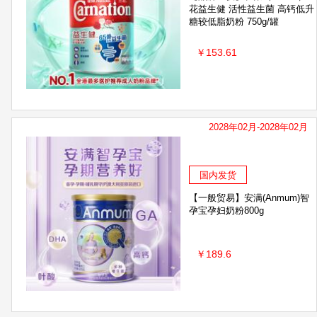
花益生健 活性益生菌 高钙低升
糖较低脂奶粉 750g/罐
￥153.61
2028年02月-2028年02月
国内发货
【一般贸易】安满(Anmum)智
孕宝孕妇奶粉800g
￥189.6