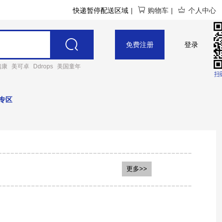
快递暂停配送区域
|
购物车
|
个人中心
免费注册
登录
瑞康
美可卓
Ddrops
美国童年
专区
genes澳洲美可卓
荷兰双牛Two Cows
更多>>
HLADY子母
Diploma
国行澳洲A2