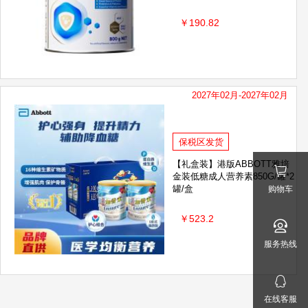
￥190.82
2027年02月-2027年02月
保税区发货
【礼盒装】港版ABBOTT雅培
金装低糖成人营养素850G/罐*2
罐/盒
购物车
￥523.2
服务热线
在线客服