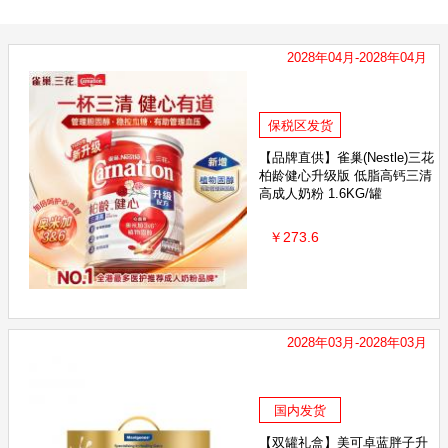
可
澳滋OZ FARM
Ausiki澳爱优
BTN
Taupo Pure
2028年04月-2028年04月
保税区发货
【品牌直供】雀巢(Nestle)三花
柏龄健心升级版 低脂高钙三清
高成人奶粉 1.6KG/罐
￥273.6
2028年03月-2028年03月
国内发货
【双罐礼盒】美可卓蓝胖子升