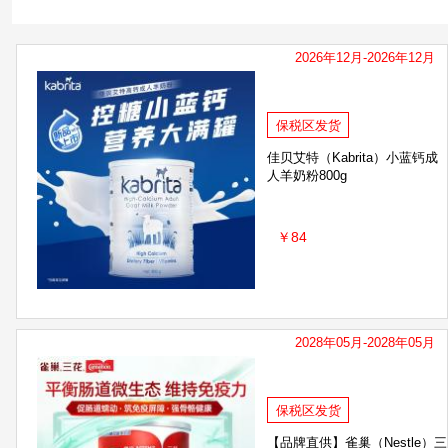
国行安满
国行美可卓
国行德运
尤可
春绵/spring sheep
2026年12月-2026年12月
保税区发货
佳贝艾特（Kabrita）小蓝钙成
人羊奶粉800g
￥84
2028年05月-2028年05月
保税区发货
【品牌直供】雀巢（Nestle）三