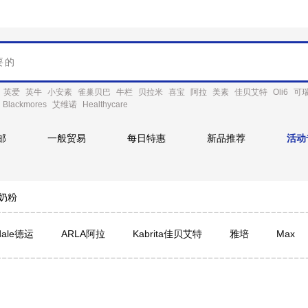
英爱
英牛
小安素
雀巢贝巴
牛栏
贝拉米
喜宝
阿拉
美素
佳贝艾特
Oli6
可
Blackmores
艾维诺
Healthycare
邮
一般贸易
每日特惠
新品推荐
活动
奶粉
dale德运
ARLA阿拉
Kabrita佳贝艾特
雅培
Maxi
营
珍澳Au Kingcare
澳大利亚爱薇牛
ausiki
DUTC