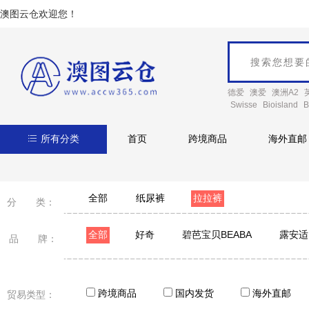
澳图云仓欢迎您！
德爱
澳爱
澳洲A2
Swisse
Bioisland
B
所有分类
首页
跨境商品
海外直邮
全部
纸尿裤
拉拉裤
分 类：
全部
好奇
碧芭宝贝BEABA
露安适
品 牌：
跨境商品
国内发货
海外直邮
贸易类型：