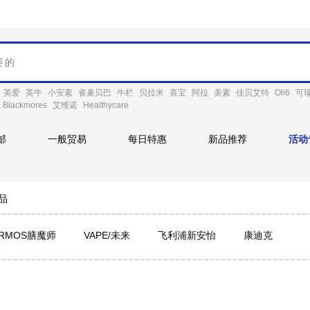
英爱
英牛
小安素
雀巢贝巴
牛栏
贝拉米
喜宝
阿拉
美素
佳贝艾特
Oli6
可
Blackmores
艾维诺
Healthycare
邮
一般贸易
每日特惠
新品推荐
活动
品
ERMOS膳魔师
VAPE/未来
飞利浦新安怡
康迪克
满
 博朗
日本熊本士BEARBENS
十月结晶
日康
小白
之荣
世喜
康贝
英氏
全能妈妈
THERMOFLA