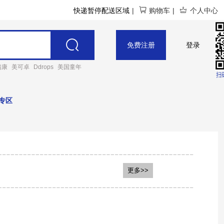
快递暂停配送区域
|
购物车
|
个人中心
免费注册
登录
瑞康
美可卓
Ddrops
美国童年
专区
趣健
B.BOX
Tiger 虎牌
更多>>
熊
布朗博士
日本象印
SK
GERM格沵
小狮王辛巴