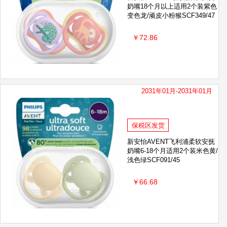
奶嘴18个月以上适用2个装紫色
变色龙/顽皮小粉猴SCF349/47
￥72.86
2031年01月-2031年01月
保税区发货
新安怡AVENT飞利浦柔软安抚
奶嘴6-18个月适用2个装米色黄/
浅色绿SCF091/45
￥66.68