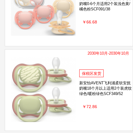
奶嘴0-6个月适用2个装浅色黄/
橘色粉SCF091/38
￥66.68
2030年10月-2030年10月
保税区发货
新安怡AVENT飞利浦柔软安抚
奶嘴18个月以上适用2个装虎纹
绿色/暖粉绿色SCF349/52
￥72.86