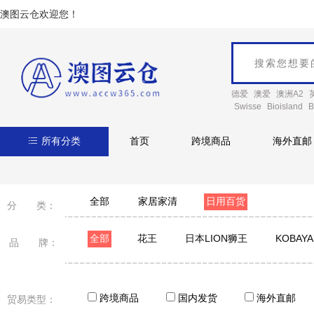
澳图云仓欢迎您！
德爱
澳爱
澳洲A2
Swisse
Bioisland
B
所有分类
首页
跨境商品
海外直邮
全部
家居家清
日用百货
分 类：
全部
花王
日本LION狮王
KOBAY
品 牌：
日本象印
黑帽子
相模SAGAMI
冈本
跨境商品
国内发货
海外直邮
贸易类型：