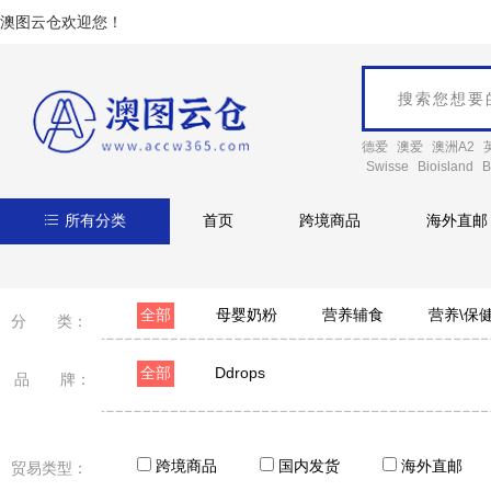
澳图云仓欢迎您！
德爱
澳爱
澳洲A2
Swisse
Bioisland
B
所有分类
首页
跨境商品
海外直邮
全部
母婴奶粉
营养辅食
营养\保
分 类：
全部
Ddrops
品 牌：
跨境商品
国内发货
海外直邮
贸易类型：